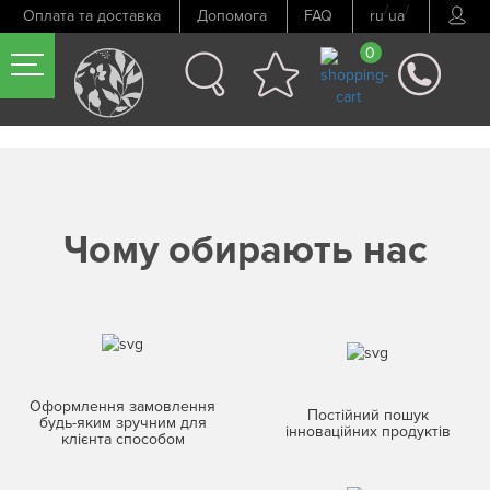
/
/
Оплата та доставка
Допомога
FAQ
ru
ua
0
Чому обирають нас
Оформлення замовлення
Постійний пошук
будь-яким зручним для
інноваційних продуктів
клієнта способом