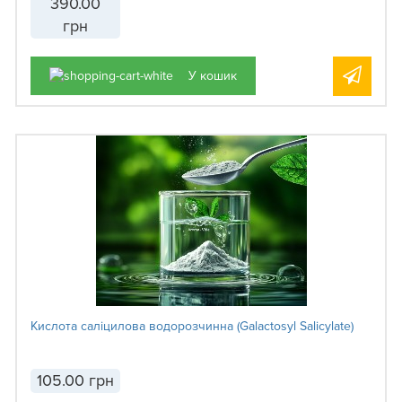
390.00
грн
У кошик
Кислота саліцилова водорозчинна (Galactosyl Salicylate)
105.00 грн