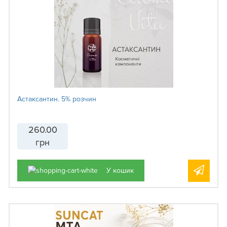
Астаксантин. 5% розчин
260.00
грн
У кошик