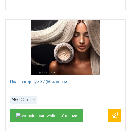
Полікватерніум-37 (50% розчин)
96.00 грн
У кошик