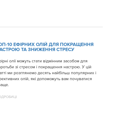
ОП-10 ЕФІРНИХ ОЛІЙ ДЛЯ ПОКРАЩЕННЯ
АСТРОЮ ТА ЗНИЖЕННЯ СТРЕСУ
ірні олії можуть стати відмінним засобом для
ротьби зі стресом і покращення настрою. У цій
атті ми розглянемо десять найбільш популярних і
фективних олій, які допоможуть вам почуватися
раще.
ОДРОБИЦІ