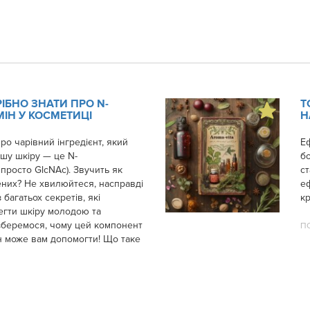
ІБНО ЗНАТИ ПРО N-
Т
ІН У КОСМЕТИЦІ
Н
о чарівний інгредієнт, який
Еф
шу шкіру — це N-
бо
просто GlcNAc). Звучить як
ст
чених? Не хвилюйтеся, насправді
е
 багатьох секретів, які
к
егти шкіру молодою та
зберемося, чому цей компонент
П
ін може вам допомогти! Що таке