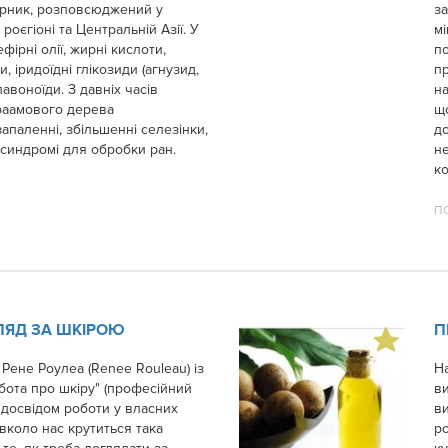
гарник, розповсюджений у
за
єгіоні та Центральній Азії. У
м
фірні олії, жирні кислоти,
п
, іридоїдні глікозиди (агнузид,
п
лавоноїди. З давніх часів
на
раамового дерева
щ
апаленні, збільшенні селезінки,
д
синдромі для обробки ран.
не
ко
П
ГЛЯД ЗА ШКІРОЮ
П
Рене Роулеа (Renee Rouleau) із
На
рбота про шкіру" (професійний
в
 досвідом роботи у власних
в
вколо нас крутиться така
р