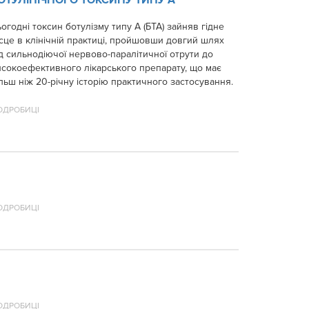
огодні токсин ботулізму типу А (БТА) зайняв гідне
сце в клінічній практиці, пройшовши довгий шлях
д сильнодіючої нервово-паралітичної отрути до
исокоефективного лікарського препарату, що має
льш ніж 20-річну історію практичного застосування.
ОДРОБИЦІ
ОДРОБИЦІ
ОДРОБИЦІ