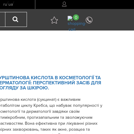
/
/
ru
ua
0
УРШТИНОВА КИСЛОТА В КОСМЕТОЛОГІЇ ТА
ЕРМАТОЛОГІЇ: ПЕРСПЕКТИВНИЙ ЗАСІБ ДЛЯ
ОГЛЯДУ ЗА ШКІРОЮ.
урштинова кислота (сукцинат) є важливим
таболітом циклу Кребса, що набуває популярності у
сметології та дерматології завдяки своїм
нтимікробним, протизапальним та зволожуючим
астивостям. Вона ефективна при лікуванні різних
ірних захворювань, таких як акне, розацеа та