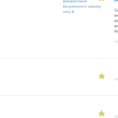
Сь
мі
ві
в
бі
П
П
П