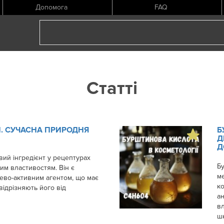
Допомога
FAQ
Статті
N. СУЧАСНА ПРИРОДНЯ
Б
Д
Д
авий інгредієнт у рецептурах
Б
им властивостям. Він є
ме
ево-активним агентом, що має
ко
відрізняють його від
а
вл
шк