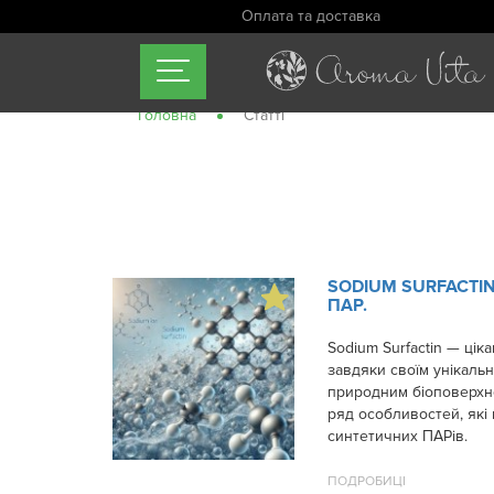
Оплата та доставка
Головна
Статті
SODIUM SURFACTI
ПАР.
Sodium Surfactin — цік
завдяки своїм унікальн
природним біоповерхн
ряд особливостей, які 
синтетичних ПАРів.
ПОДРОБИЦІ