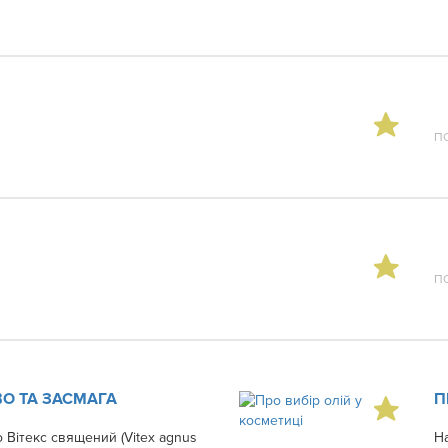
П
П
О ТА ЗАСМАГА
П
 Вітекс священий (Vitex agnus
На