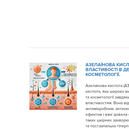
АЗЕЛАЇНОВА КИСЛО
ВЛАСТИВОСТІ В ДЕ
КОСМЕТОЛОГІЇ.
Азелаїнова кислота (А
кислота, яка широко в
та косметології завдяк
властивостям. Вона ві
антимікробним, антиок
ефектом і вже довела 
таких шкірних захворю
та постзапальна гіперп