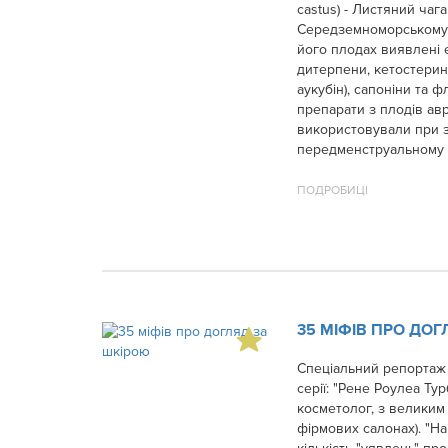
castus) - Листяний ча
Середземноморському ро
його плодах виявлені е
дитерпени, кетостерини
аукубін), сапоніни та ф
препарати з плодів ав
використовували при з
передменструальному 
ПОДРОБИЦІ
35 МІФІВ ПРО ДО
Спеціальний репортаж 
серії: "Рене Роулеа Ту
косметолог, з великим
фірмових салонах). "На