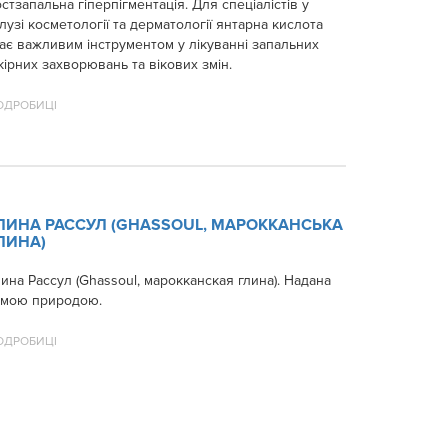
стзапальна гіперпігментація. Для спеціалістів у
лузі косметології та дерматології янтарна кислота
ає важливим інструментом у лікуванні запальних
ірних захворювань та вікових змін.
ОДРОБИЦІ
ЛИНА РАССУЛ (GHASSOUL, МАРОККАНСЬКА
ЛИНА)
ина Рассул (Ghassoul, марокканская глина). Надана
амою природою.
ОДРОБИЦІ