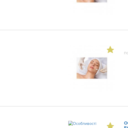
П
О
Б