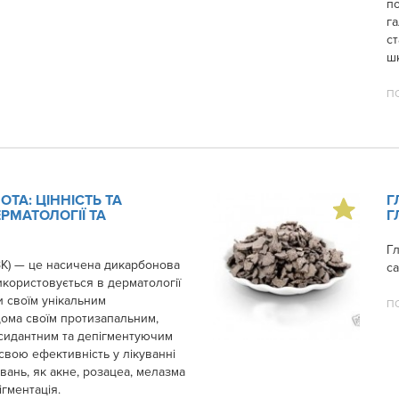
по
га
ст
шк
П
ТА: ЦІННІСТЬ ТА
Г
РМАТОЛОГІЇ ТА
Г
Гл
ЗК) — це насичена дикарбонова
с
икористовується в дерматології
и своїм унікальним
П
дома своїм протизапальним,
сидантним та депігментуючим
свою ефективність у лікуванні
вань, як акне, розацеа, мелазма
ігментація.