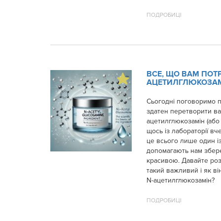
ПОДРОБИЦІ
ВСЕ, ЩО ВАМ ПОТР
АЦЕТИЛГЛЮКОЗАМ
Сьогодні поговоримо пр
здатен перетворити ва
ацетилглюкозамін (або 
щось із лабораторії в
це всього лише один із
допомагають нам збер
красивою. Давайте ро
такий важливий і як в
N-ацетилглюкозамін?
ПОДРОБИЦІ