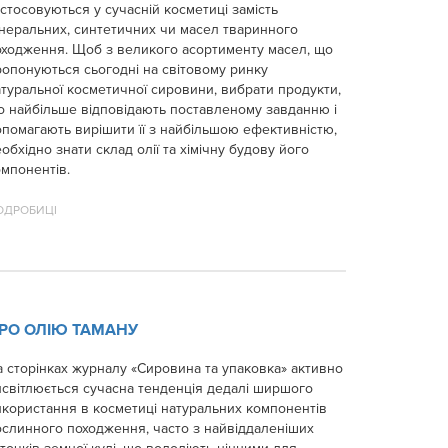
стосовуються у сучасній косметиці замість
інеральних, синтетичних чи масел тваринного
оходження. Щоб з великого асортименту масел, що
ропонуються сьогодні на світовому ринку
туральної косметичної сировини, вибрати продукти,
о найбільше відповідають поставленому завданню і
опомагають вирішити її з найбільшою ефективністю,
обхідно знати склад олії та хімічну будову його
мпонентів.
ОДРОБИЦІ
РО ОЛІЮ ТАМАНУ
 сторінках журналу «Сировина та упаковка» активно
исвітлюється сучасна тенденція дедалі ширшого
икористання в косметиці натуральних компонентів
ослинного походження, часто з найвіддаленіших