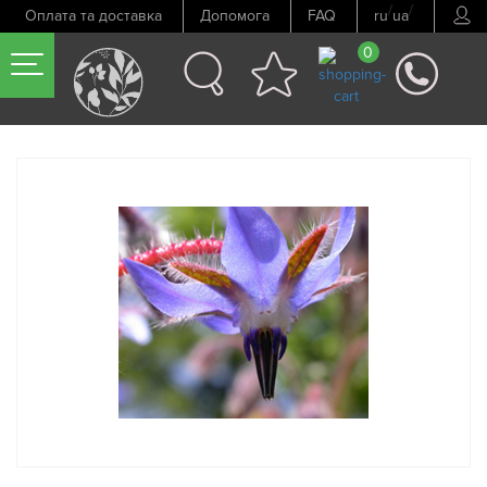
/
/
Оплата та доставка
Допомога
FAQ
ru
ua
0
Попередній товар
Наступний товар