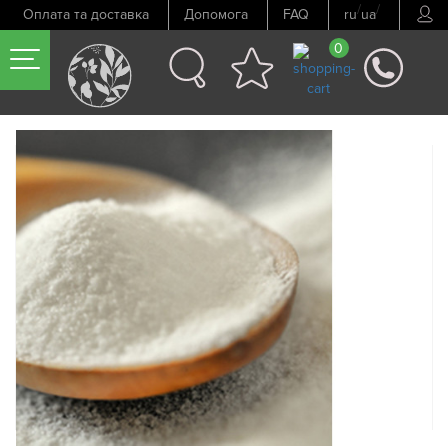
/
/
Оплата та доставка
Допомога
FAQ
ru
ua
0
Попередній товар
Наступний товар