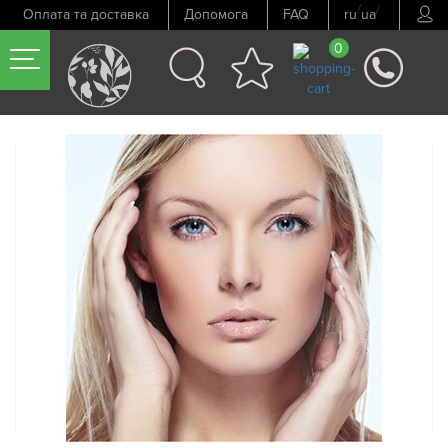
/
/
Оплата та доставка
Допомога
FAQ
ru
ua
0
Попередній товар
Наступний товар