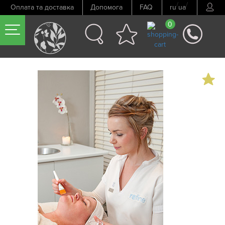
/
/
Оплата та доставка
Допомога
FAQ
ru
ua
0