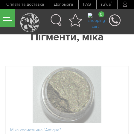
/
/
Оплата та доставка
Допомога
FAQ
ru
ua
0
Пігменти, міка
Міка косметична "Antique"