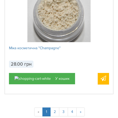
Міка косметична "Champagne"
28.00 грн
У кошик
«
1
2
3
4
»