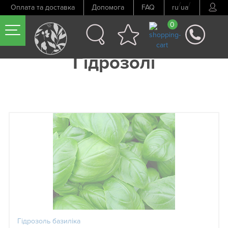
/
/
Оплата та доставка
Допомога
FAQ
ru
ua
0
Гідрозолі
Гідрозоль базиліка