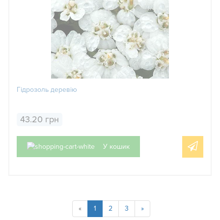
Гідрозоль деревію
43.20 грн
У кошик
«
1
2
3
»