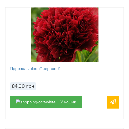
Гідрозоль півонії червоної
84.00 грн
У кошик