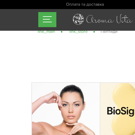
Оплата та доставка
link_main
link_store
Пептиди