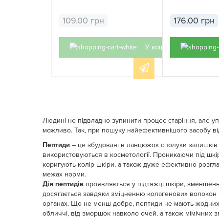
109.00 грн
176.00 грн
У кошик
Людині не підвладно зупинити процес старіння, але уп
можливо. Так, при пошуку найефективнішого засобу в
Пептиди
– це збудовані в ланцюжок сполуки залишків а
використовуються в косметології. Проникаючи під шкі
коригують колір шкіри, а також дуже ефективно розгл
межах норми.
Дія пептидів
проявляється у підтяжці шкіри, зменшенні
досягається завдяки зміцненню колагенових волокон т
органах. Що не менш добре, пептиди не мають жодних 
обличчі, від зморшок навколо очей, а також мімічних з