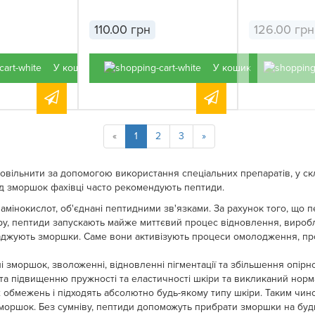
110.00 грн
126.00 грн
У кошик
У кошик
«
1
2
3
»
овільнити за допомогою використання спеціальних препаратів, у скл
ід зморшок фахівці часто рекомендують пептиди.
мінокислот, об'єднані пептидними зв'язками. За рахунок того, що 
ру, пептиди запускають майже миттєвий процес відновлення, вироб
аджують зморшки. Саме вони активізують процеси омолодження, про
 зморшок, зволоженні, відновленні пігментації та збільшення опірно
а підвищенню пружності та еластичності шкіри та викликаний норм
обмежень і підходять абсолютно будь-якому типу шкіри. Таким чино
моршок. Без сумніву, пептиди допоможуть прибрати зморшки на будь-я