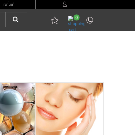
/
/
ru
ua
0