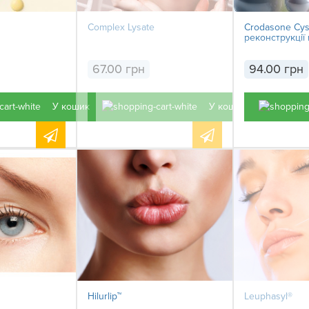
Complex Lysate
Crodasone Cyst
реконструкції
67.00 грн
94.00 грн
У кошик
У кошик
Hilurlip™
Leuphasyl®