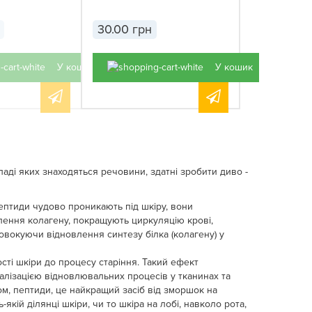
30.00 грн
У кошик
У кошик
аді яких знаходяться речовини, здатні зробити диво -
пептиди чудово проникають під шкіру, вони
лення колагену, покращують циркуляцію крові,
вокуючи відновлення синтезу білка (колагену) у
сті шкіри до процесу старіння. Такий ефект
алізацією відновлювальних процесів у тканинах та
м, пептиди, це найкращий засіб від зморшок на
кій ділянці шкіри, чи то шкіра на лобі, навколо рота,