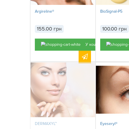
Argireline®
BioSignal-P5
155.00 грн
100.00 грн
У кошик
DERMAXYL™
Eyeseryl®