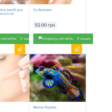
ine (засіб для
Cu-Activator
 волосся)
52.00 грн
У кошик
У кошик
Marine Peptide