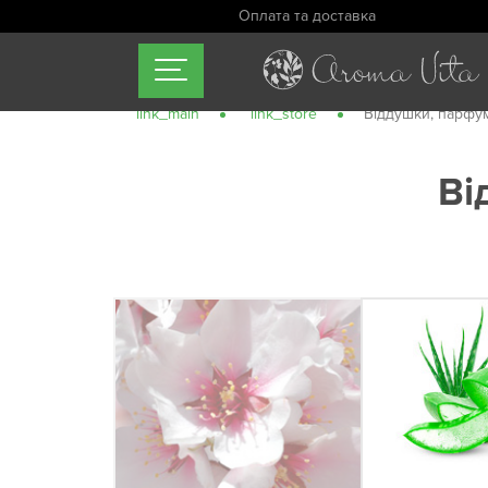
Оплата та доставка
link_main
link_store
Віддушки, парфум
Ві