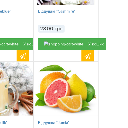
ablue"
Віддушка "Cashmira"
28.00 грн
У кошик
У кошик
ilk"
Віддушка "Jumia"