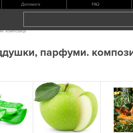
Допомога
FAQ
и. композиції
ддушки, парфуми. компози