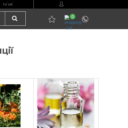
/
/
ru
ua
0
ції