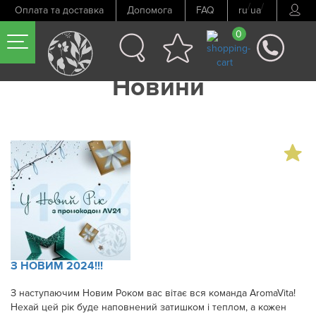
/
/
Оплата та доставка
Допомога
FAQ
ru
ua
0
Новини
З НОВИМ 2024!!!
З наступаючим Новим Роком вас вітає вся команда AromaVita!
Нехай цей рік буде наповнений затишком і теплом, а кожен