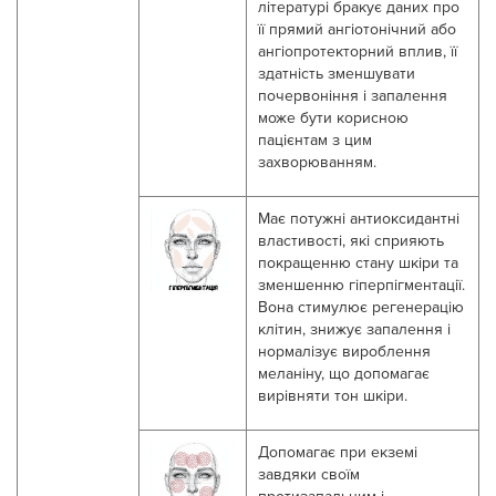
літературі бракує даних про
її прямий ангіотонічний або
ангіопротекторний вплив, її
здатність зменшувати
почервоніння і запалення
може бути корисною
пацієнтам з цим
захворюванням
.
М
ає потужні антиоксидантні
властивості, які сприяють
покращенню стану шкіри та
зменшенню гіперпігментації.
Вона стимулює регенерацію
клітин, знижує запалення і
нормалізує вироблення
меланіну, що допомагає
вирівняти тон шкіри.
Д
опом
агає
при екземі
завдяки своїм