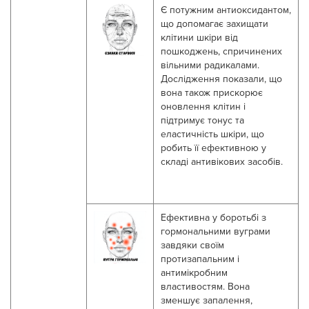
Є
потужни
м
антиоксидант
ом
,
що допомагає захищати
клітини шкіри від
пошкоджень, спричинених
вільними радикалами.
Дослідження показали, що
вона також прискорює
оновлення клітин і
підтримує тонус та
еластичність шкіри, що
робить її ефективною у
складі антивікових засобів.
Е
фективн
а
у боротьбі з
гормональними вуграми
завдяки своїм
протизапальним і
антимікробним
властивостям. Вона
зменшує запалення,