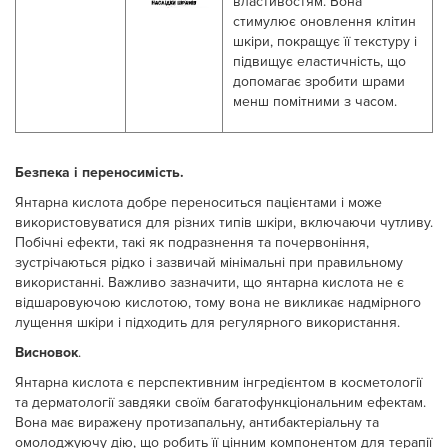
властивостям. Вона
стимулює оновлення клітин
шкіри, покращує її текстуру і
підвищує еластичність, що
допомагає зробити шрами
менш помітними з часом.
Безпека і переносимість
.
Янтарна кислота добре переноситься пацієнтами і може
використовуватися для різних типів шкіри, включаючи чутливу.
Побічні ефекти, такі як подразнення та почервоніння,
зустрічаються рідко і зазвичай мінімальні при правильному
використанні. Важливо зазначити, що янтарна кислота не є
відшаровуючою кислотою, тому вона не викликає надмірного
лущення шкіри і підходить для регулярного використання.
Висновок
.
Янтарна кислота є перспективним інгредієнтом в косметології
та дерматології завдяки своїм багатофункціональним ефектам.
Вона має виражену протизапальну, антибактеріальну та
омолоджуючу дію, що робить її цінним компонентом для терапії