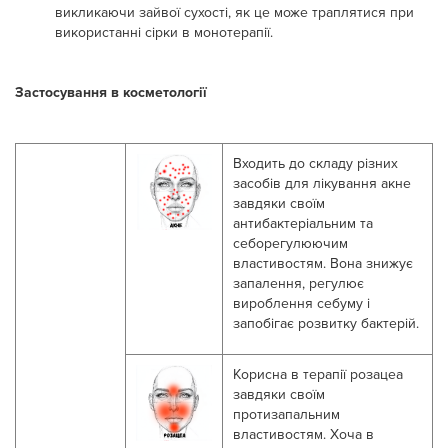
викликаючи зайвої сухості, як це може траплятися при
використанні сірки в монотерапії.
Застосування в косметології
В
ходить до складу різних
засобів для лікування акне
завдяки своїм
антибактеріальним та
себорегулюючим
властивостям. Вона знижує
запалення, регулює
вироблення себуму і
запобігає розвитку бактерій.
К
орисн
а
в терапії розацеа
завдяки своїм
протизапальним
властивостям. Хоча в