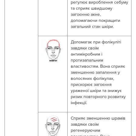
регулює вироблення себуму
та сприяє швидшому
загоєнню акне,
допомагаючи покращити
загальний стан шкіри.
Д
опом
агає
при фолікуліті
завдяки своїм
антимікробним і
протизапальним
властивостям. Вона сприяє
зменшенню запалення у
волосяних фолікулах,
прискорює загоєння
ураженої шкіри та знижує
ризик повторного розвитку
інфекції.
С
прияє зменшенню шрамів
завдяки своїм
регенеруючим