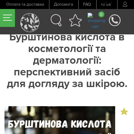
/
/
Оплата та доставка
Допомога
FAQ
ru
ua
0
Бурштинова кислота в
косметології та
дерматології:
перспективний засіб
для догляду за шкірою.