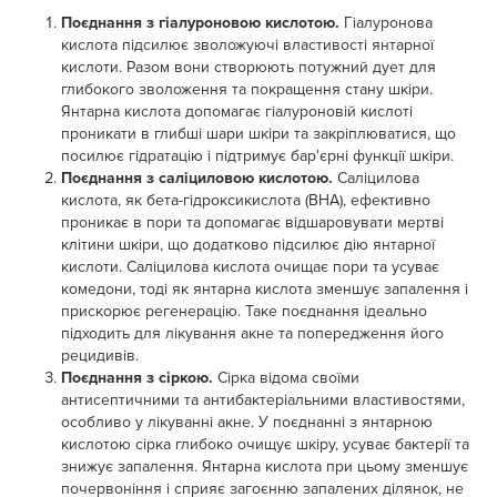
Поєднання з гіалуроновою кислотою.
Гіалуронова
кислота підсилює зволожуючі властивості янтарної
кислоти. Разом вони створюють потужний дует для
глибокого зволоження та покращення стану шкіри.
Янтарна кислота допомагає гіалуроновій кислоті
проникати в глибші шари шкіри та закріплюватися, що
посилює гідратацію і підтримує бар'єрні функції шкіри.
Поєднання з саліциловою кислотою.
Саліцилова
кислота, як бета-гідроксикислота (BHA), ефективно
проникає в пори та допомагає відшаровувати мертві
клітини шкіри, що додатково підсилює дію янтарної
кислоти. Саліцилова кислота очищає пори та усуває
комедони, тоді як янтарна кислота зменшує запалення і
прискорює регенерацію. Таке поєднання ідеально
підходить для лікування акне та попередження його
рецидивів.
Поєднання з сіркою.
Сірка відома своїми
антисептичними та антибактеріальними властивостями,
особливо у лікуванні акне. У поєднанні з янтарною
кислотою сірка глибоко очищує шкіру, усуває бактерії та
знижує запалення. Янтарна кислота при цьому зменшує
почервоніння і сприяє загоєнню запалених ділянок, не