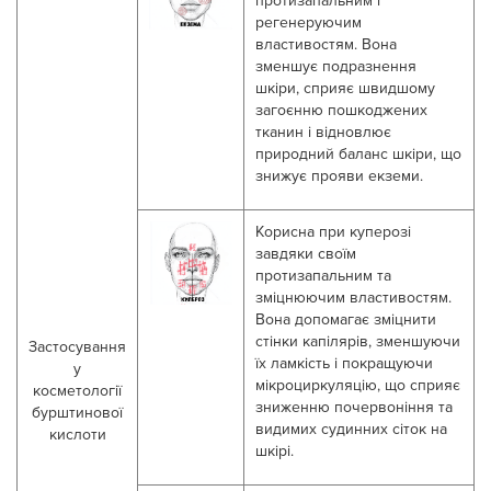
протизапальним і
регенеруючим
властивостям. Вона
зменшує подразнення
шкіри, сприяє швидшому
загоєнню пошкоджених
тканин і відновлює
природний баланс шкіри, що
знижує прояви екземи.
К
орисн
а
при куперозі
завдяки своїм
протизапальним та
зміцнюючим властивостям.
Вона допомагає зміцнити
стінки капілярів, зменшуючи
Застосування
їх ламкість і покращуючи
у
мікроциркуляцію, що сприяє
косметології
зниженню почервоніння та
бурштинової
видимих судинних сіток на
кислоти
шкірі.