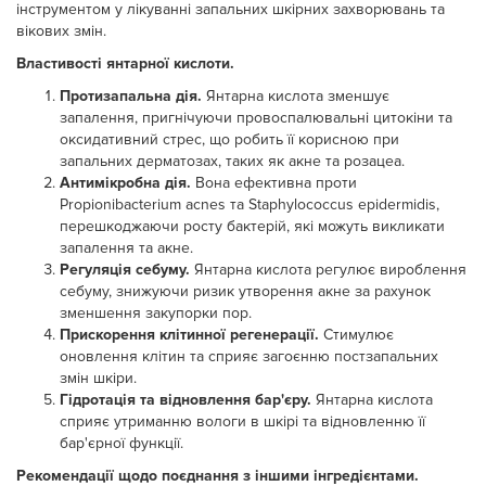
інструментом у лікуванні запальних шкірних захворювань та
вікових змін.
Властивості янтарної кислоти.
Протизапальна дія.
Янтарна кислота зменшує
запалення, пригнічуючи провоспалювальні цитокіни та
оксидативний стрес, що робить її корисною при
запальних дерматозах, таких як акне та розацеа.
Антимікробна дія.
Вона ефективна проти
Propionibacterium acnes та Staphylococcus epidermidis,
перешкоджаючи росту бактерій, які можуть викликати
запалення та акне.
Регуляція себуму.
Янтарна кислота регулює вироблення
себуму, знижуючи ризик утворення акне за рахунок
зменшення закупорки пор.
Прискорення клітинної регенерації.
Стимулює
оновлення клітин та сприяє загоєнню постзапальних
змін шкіри.
Г
ідротація та відновлення бар'єру.
Янтарна кислота
сприяє утриманню вологи в шкірі та відновленню її
бар'єрної функції.
Рекомендації щодо поєднання з іншими інгредієнтами.