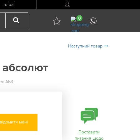
/
/
ru
ua
0
Наступний товар
 абсолют
л: АБ3
відомити мені
Поставити
питання щодо