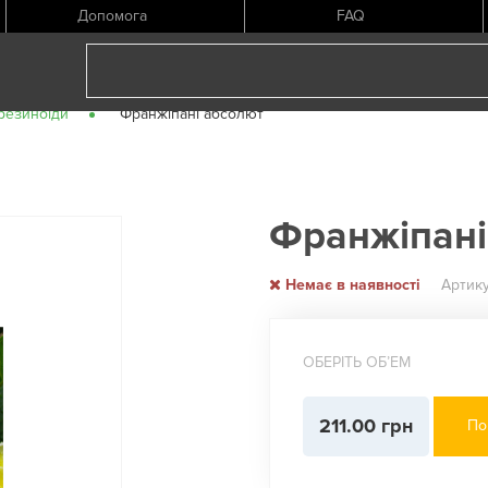
Допомога
FAQ
резиноїди
Франжіпані абсолют
Франжіпані
Немає в наявності
Артику
ОБЕРІТЬ ОБʼЕМ
211.00 грн
По