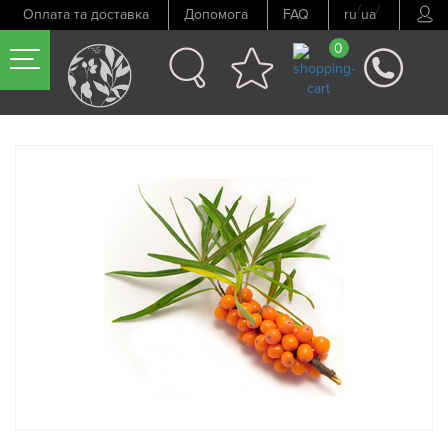
/
/
Оплата та доставка
Допомога
FAQ
ru
ua
0
Попередній товар
Наступний товар