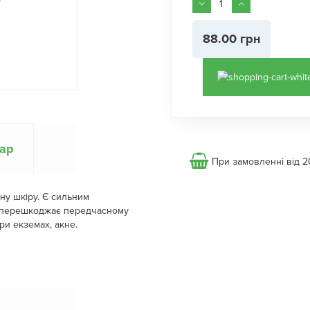
88.00 грн
вар
При замовленні від 2
ну шкіру. Є сильним
 перешкоджає передчасному
ри екземах, акне.