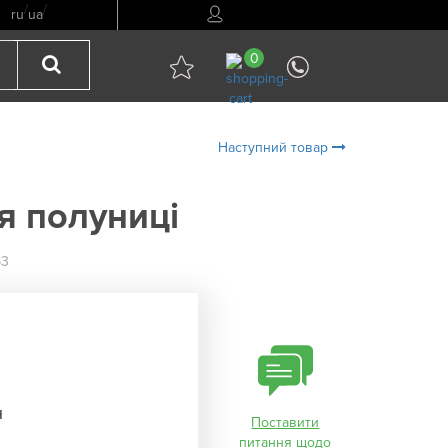
/
/
ru
ua
0
Наступний товар
я полуниці
63
н
Поставити
питання щодо