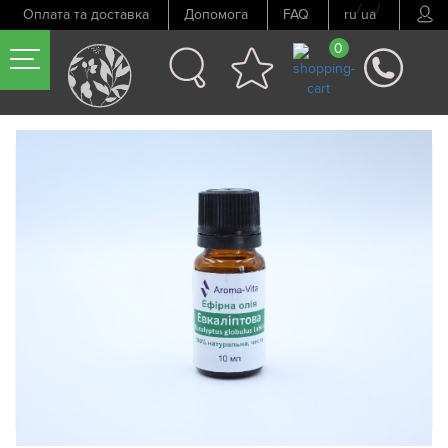
/
/
Оплата та доставка
Допомога
FAQ
ru
ua
0
Попередній товар
Наступний товар