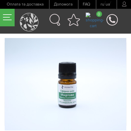
/
/
Оплата та доставка
Допомога
FAQ
ru
ua
0
Попередній товар
Наступний товар