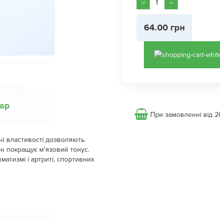
64.00 грн
вар
При замовленні від 2
чі властивості дозволяють
ін покращує м'язовий тонус.
атизмі і артриті, спортивних