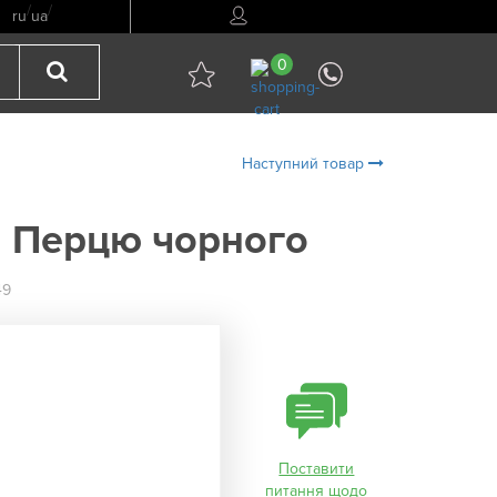
/
/
ru
ua
0
Наступний товар
я Перцю чорного
49
Поставити
питання щодо