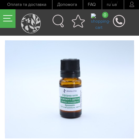
/
/
Оплата та доставка
Допомога
FAQ
ru
ua
0
Попередній товар
Наступний товар