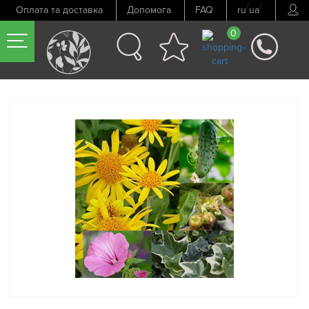
/
/
Оплата та доставка
Допомога
FAQ
ru
ua
0
Попередній товар
Наступний товар