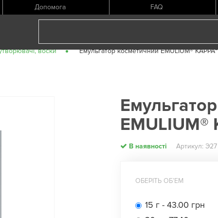
Допомога
FAQ
утворювачі, воски
Емульгатор косметичний EMULIUM® KAPPA²
Емульгатор
EMULIUM® 
В наявності
Артикул: Э27
ОБЕРІТЬ ОБʼЕМ
15 г - 43.00 грн