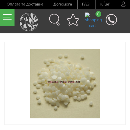
/
/
Оплата та доставка
Допомога
FAQ
ru
ua
0
Попередній товар
Наступний товар