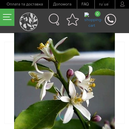
/
/
Оплата та доставка
Допомога
FAQ
ru
ua
0
Попередній товар
Наступний товар