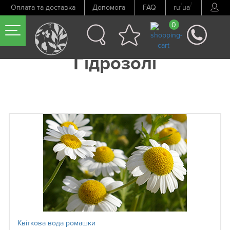
/
/
Оплата та доставка
Допомога
FAQ
ru
ua
0
Гідрозолі
Квіткова вода ромашки