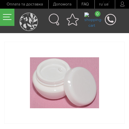
/
/
Оплата та доставка
Допомога
FAQ
ru
ua
0
Попередній товар
Наступний товар