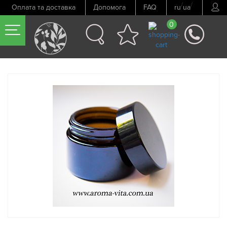
/
/
Оплата та доставка
Допомога
FAQ
ru
ua
0
Попередній товар
Наступний товар