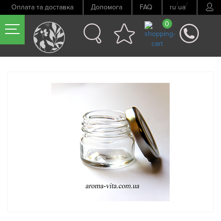
/
/
Оплата та доставка
Допомога
FAQ
ru
ua
0
Попередній товар
Наступний товар