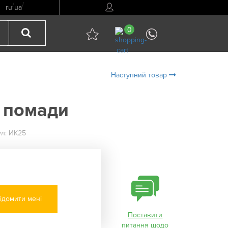
/
/
ru
ua
0
Наступний товар
 помади
ул: ИК25
ідомити мені
Поставити
питання щодо