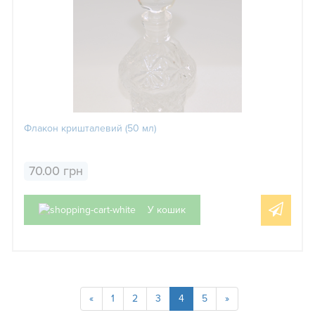
Флакон кришталевий (50 мл)
70.00 грн
У кошик
«
1
2
3
4
5
»