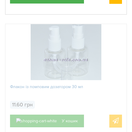
Флакон із помповим дозатором 30 мл
11.60 грн
У кошик