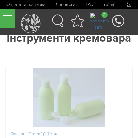
/
/
Оплата та доставка
Допомога
FAQ
ru
ua
0
Інструменти кремовара
Флакон "Green" (200 мл)