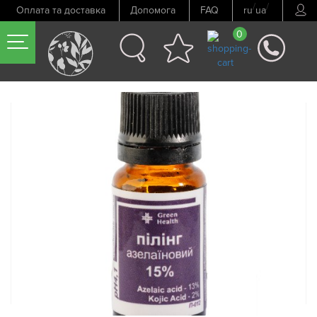
/
/
Оплата та доставка
Допомога
FAQ
ru
ua
0
Попередній товар
Наступний товар