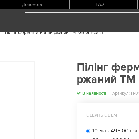
Допомога
FAQ
Пілінг ферментативний ржаний ТМ "GreenHealth"
Пілінг фер
ржаний ТМ 
В наявності
Артикул: П-0
ОБЕРІТЬ ОБʼЕМ
10 мл - 495.00 грн