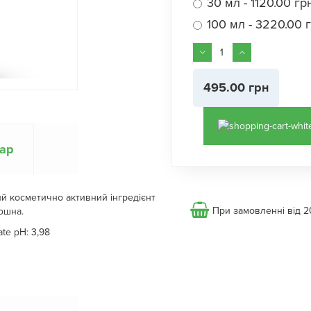
30 мл - 1120.00 гр
100 мл - 3220.00 
495.00 грн
вар
ий косметично активний інгредієнт
При замовленні від 2
ошна.
ate рН: 3,98