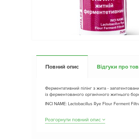
Повний опис
Відгуки про то
Ферментативний пілінг з жита - запатентован
із ферментованого органічного житнього бор
INCI NAME: Lactobacillus Rye Flour Ferment Filtr
Розгорнути повний опис