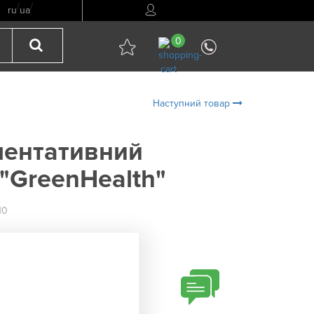
/
/
ru
ua
0
Наступний товар
ментативний
"GreenHealth"
10