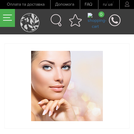
/
/
Оплата та доставка
Допомога
FAQ
ru
ua
0
Попередній товар
Наступний товар