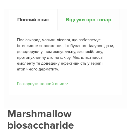
Повний опис
Відгуки про товар
Полісахарид мальви лісової, що забезпечує
інтенсивне зволоження, інгібування гіалуронідази,
дезодоруючу, пом'якшувальну, заспокійливу,
протипухлинну дію на шкіру. Має властивості
емоленту та доведену ефективність у терапії
атопічного дерматиту.
Розгорнути повний опис
Marshmallow
biosaccharide