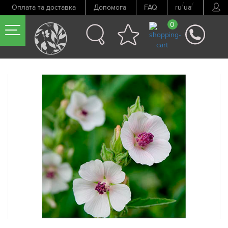
/
/
Оплата та доставка
Допомога
FAQ
ru
ua
0
Попередній товар
Наступний товар