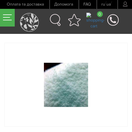
/
/
Оплата та доставка
Допомога
FAQ
ru
ua
0
Попередній товар
Наступний товар