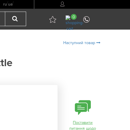
/
/
ru
ua
0
Наступний товар
tle
3
Поставити
питання щодо