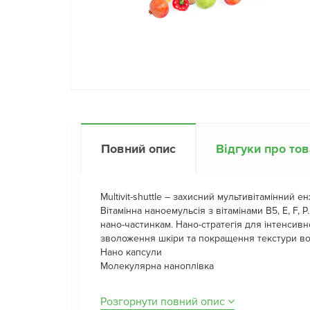
Повний опис
Відгуки про то
Multivit-shuttle – захисний мультивітамінний е
Вітамінна наноемульсія з вітамінами B5, E, F, 
нано-частинкам. Нано-стратегія для інтенсив
зволоження шкіри та покращення текстури во
Нано капсули
Молекулярна наноплівка
Розгорнути повний опис