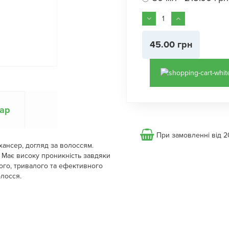
45.00 грн
вар
При замовленні від 2
нхансер, догляд за волоссям.
P. Має високу проникність завдяки
ного, тривалого та ефективного
лосся.