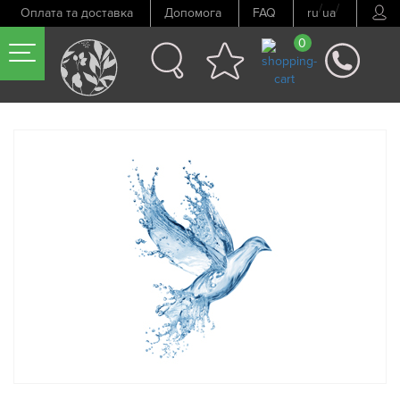
/
/
Оплата та доставка
Допомога
FAQ
ru
ua
0
Попередній товар
Наступний товар