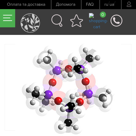
/
/
Оплата та доставка
Допомога
FAQ
ru
ua
0
Попередній товар
Наступний товар