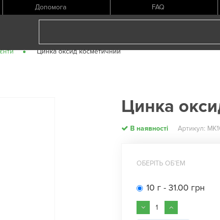
Допомога
FAQ
ієнти
Цинка оксид косметичний
Цинка окси
В наявності
Артикул: МК1
ОБЕРІТЬ ОБʼЕМ
10 г - 31.00 грн