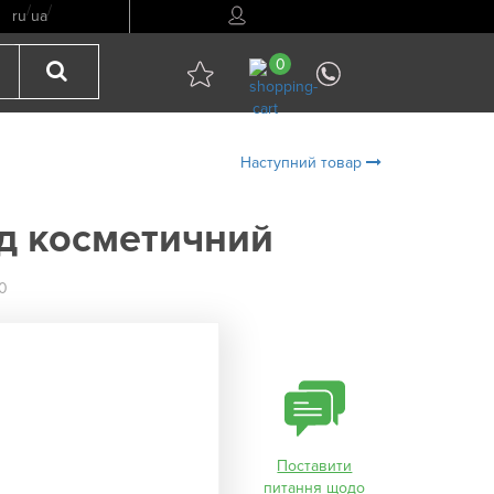
/
/
ru
ua
0
Наступний товар
д косметичний
0
Поставити
питання щодо