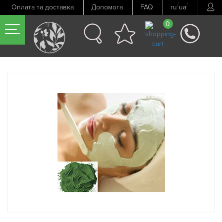
/
/
Оплата та доставка
Допомога
FAQ
ru
ua
0
Попередній товар
Наступний товар