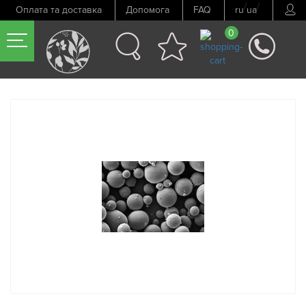
/
/
Оплата та доставка
Допомога
FAQ
ru
ua
0
Попередній товар
Наступний товар