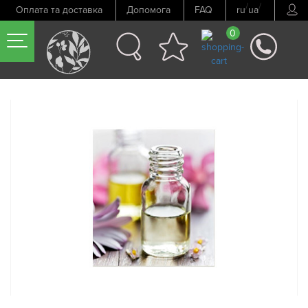
/
/
Оплата та доставка
Допомога
FAQ
ru
ua
0
Попередній товар
Наступний товар