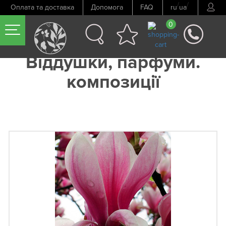
/
/
Оплата та доставка
Допомога
FAQ
ru
ua
0
Віддушки, парфуми.
композиції