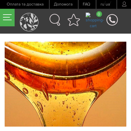
/
/
Оплата та доставка
Допомога
FAQ
ru
ua
0
Попередній товар
Наступний товар