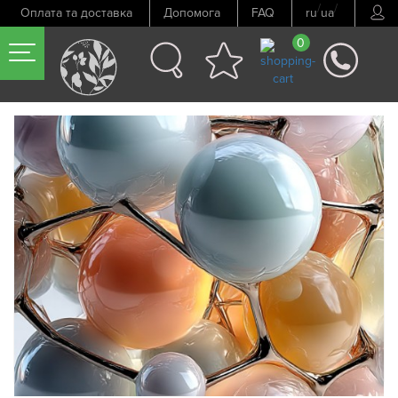
/
/
Оплата та доставка
Допомога
FAQ
ru
ua
0
Попередній товар
Наступний товар