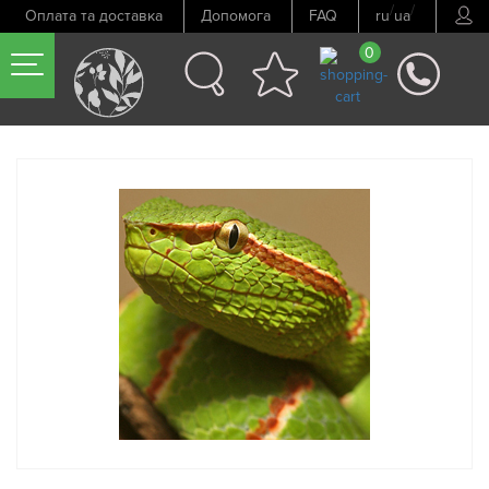
/
/
Оплата та доставка
Допомога
FAQ
ru
ua
0
Попередній товар
Наступний товар