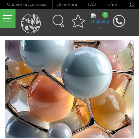
/
/
Оплата та доставка
Допомога
FAQ
ru
ua
0
Попередній товар
Наступний товар