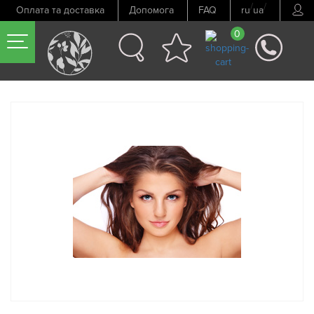
/
/
Оплата та доставка
Допомога
FAQ
ru
ua
0
Попередній товар
Наступний товар