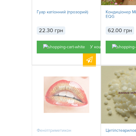
Гуар катіонний (прозорий)
Кондиціонер Mi
EQG
22.30 грн
62.00 грн
У кошик
Фенілтриметикон
Цетілстеарило