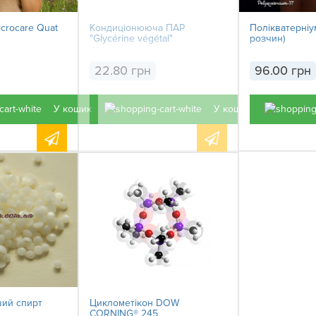
crocare Quat
Кондиціонююча ПАР
Полікватерніу
"Glycérine végétal"
розчин)
22.80 грн
96.00 грн
У кошик
У кошик
вий спирт
Циклометікон DOW
CORNING® 245