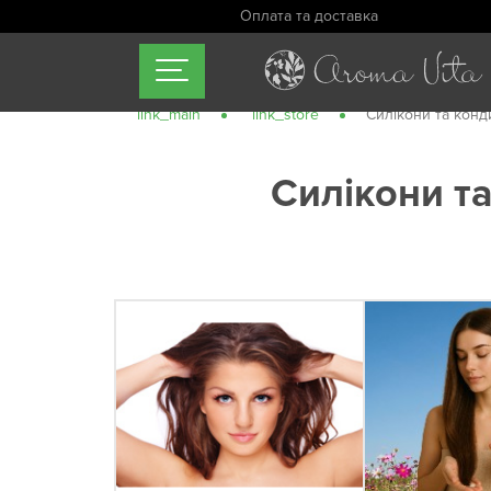
Оплата та доставка
link_main
link_store
Силікони та кон
Силікони т