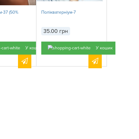
м-37 (50%
Полікватерніум-7
35.00 грн
У кошик
У кошик