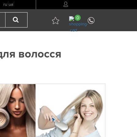
/
/
ru
ua
0
для волосся