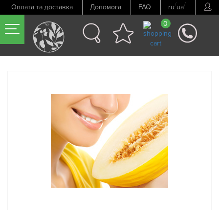
/
/
Оплата та доставка
Допомога
FAQ
ru
ua
0
Попередній товар
Наступний товар