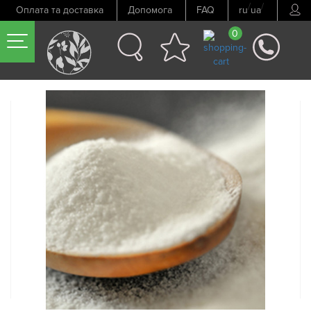
/
/
Оплата та доставка
Допомога
FAQ
ru
ua
0
Попередній товар
Наступний товар